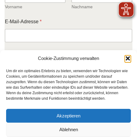
i
l
Vorname
Nachname
-
A
E-Mail-Adresse
*
d
r
e
s
s
e
Kommentar oder Nachricht
Cookie-Zustimmung verwalten
E
-
M
Um dir ein optimales Erlebnis zu bieten, verwenden wir Technologien wie
a
Cookies, um Geräteinformationen zu speichern und/oder darauf
i
zuzugreifen. Wenn du diesen Technologien zustimmst, können wir Daten
l
wie das Surfverhalten oder eindeutige IDs auf dieser Website verarbeiten.
Wenn du deine Zustimmung nicht erteilst oder zurückziehst, können
-
bestimmte Merkmale und Funktionen beeinträchtigt werden.
A
d
r
Absenden
Akzeptieren
e
s
s
Ablehnen
Deutsches Rotes Kreuz Kreisverband Hamm e.V.
e