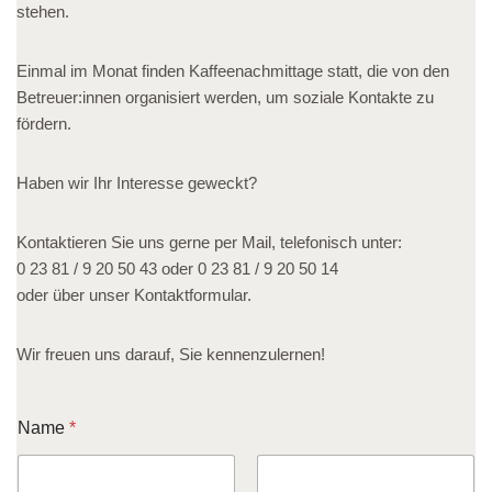
stehen.
Einmal im Monat finden Kaffeenachmittage statt, die von den
Betreuer:innen organisiert werden, um soziale Kontakte zu
fördern.
Haben wir Ihr Interesse geweckt?
Kontaktieren Sie uns gerne per Mail, telefonisch unter:
0 23 81 / 9 20 50 43 oder 0 23 81 / 9 20 50 14
oder über unser Kontaktformular.
Wir freuen uns darauf, Sie kennenzulernen!
E
Name
*
-
M
a