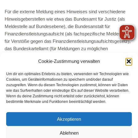
Für die externe Meldung eines Hinweises sind verschiedene
Hinweisgeberstellen wie etwa das Bundesamt für Justiz (als
Meldestelle auf Bundesebene), die Bundesanstalt für
Finanzdienstleistungsaufsicht (als fachspezifische Meldestelle
für Verstöße gegen das Finanzdienstleistungsaufsichtsgesetz),
das Bundeskartellamt (für Meldungen zu möglichen
Wettbewerbsbeschränkungen), das Europäische Amt für
Cookie-Zustimmung verwalten
Betrugsbekämpfung (für Betrugsfälle zulasten des EU-
Haushalts, Korruption) oder die Europäische Wertpapier- und
Um dir ein optimales Erlebnis zu bieten, verwenden wir Technologien wie
Marktaufsichtsbehörde (für Meldungen zu möglichen
Cookies, um Geräteinformationen zu speichern und/oder darauf
Insidergeschäften) eingerichtet worden.
zuzugreifen. Wenn du diesen Technologien zustimmst, können wir Daten
wie das Surfverhalten oder eindeutige IDs auf dieser Website verarbeiten.
Wenn du deine Zustimmung nicht erteilst oder zurückziehst, können
bestimmte Merkmale und Funktionen beeinträchtigt werden.
Kontaktformular
Akzeptieren
Zurück
Ablehnen
Deutsches Rotes Kreuz Kreisverband Hamm e.V.